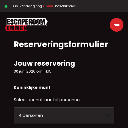
Er is  vandaag nog 
1  plek  
 beschikbaar!
Ga naar de inhoud
Reserveringsformulier
Jouw reservering
30 juni 2026 om 14:15
Koninklijke munt
Selecteer het aantal personen